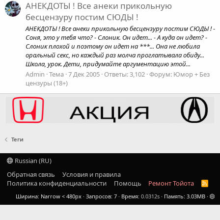
АНЕКДОТЫ ! Все анеки прикольную
бесцензуру постим СЮДЫ !
АНЕКДОТЫ ! Все анеки прикольную бесцензуру постим СЮДЫ ! -
Соня, это у тебя что? - Слоник. Он идет... - А куда он идет? -
Слоник плохой и поэтому он идет на ***... Она не любила
оральный секс, но каждый раз молча проглатывала обиду...
Школа, урок. Дети, придумайте аргументацию этой...
Admin
Тема
7 Дек 2005
Ответы: 3,102
Форум:
Юмор + Без
цензуры (18+)
Теги
Russian (RU)
Обратная связь
Условия и правила
Политика конфиденциальности
Помощь
Ремонт Тойота
R
S
Ширина
Запросов
7
Время
0.0312s
Память
3.03MB
S