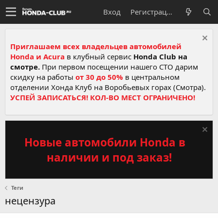
Вход
Регистрация
Приглашаем всех владельцев автомобилей
Honda и Acura
в клубный сервис
Honda Club на
смотре.
При первом посещении нашего СТО дарим
скидку на работы
от 30 до 50%
в центральном
отделении Хонда Клуб на Воробьевых горах (Смотра).
УСПЕЙ ЗАПИСАТЬСЯ! КОЛ-ВО МЕСТ ОГРАНИЧЕНО!
Новые автомобили Honda в
наличии и под заказ!
Теги
нецензура