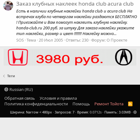
Заказ клубных наклеек honda club acura club
Есть в наличии клубные наклейки honda club и acura club На
встречах клуба по четвергам наклейки раздаются БЕСПЛАТНО
! Приезжайте и Вам помогут наклеить клубную наклейку.
honda-club.ru 200 руб. за штуку Для заказа наклейки укажите
тип наклейки, размер и цвет !!!!!!!! Наклейку можно...
SOS
Тема
20 Июл 2005
Ответы: 230
Форум:
О Проекте
Теги
Russian (RU)
Обратная связь
Условия и правила
Политика конфиденциальности
Помощь
Ремонт Тойота
R
S
Ширина
Запросов
7
Время
0.0712s
Память
3.03MB
S