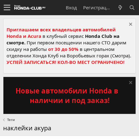
Вход
Регистрация
Приглашаем всех владельцев автомобилей
Honda и Acura
в клубный сервис
Honda Club на
смотре.
При первом посещении нашего СТО дарим
скидку на работы
от 30 до 50%
в центральном
отделении Хонда Клуб на Воробьевых горах (Смотра).
УСПЕЙ ЗАПИСАТЬСЯ! КОЛ-ВО МЕСТ ОГРАНИЧЕНО!
Новые автомобили Honda в
наличии и под заказ!
Теги
наклейки акура