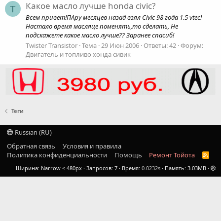
Какое масло лучше honda civic?
T
Всем привет!ПАру месяцев назад взял Civic 98 года 1.5 vtec!
Настало время масляце поменять,то сделать, Не
подскажете какое масло лучше?? Заранее спасиб!
Twister Transistor
Тема
29 Июн 2006
Ответы: 42
Форум:
Двигатель и топливо хонда сивик
Теги
Russian (RU)
Обратная связь
Условия и правила
Политика конфиденциальности
Помощь
Ремонт Тойота
R
S
Ширина
Запросов
7
Время
0.0232s
Память
3.03MB
S