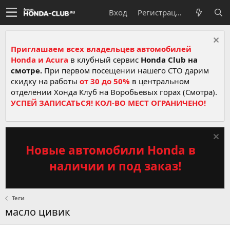
Вход
Регистрация
Приглашаем всех владельцев автомобилей
Honda и Acura
в клубный сервис
Honda Club на
смотре.
При первом посещении нашего СТО дарим
скидку на работы
от 30 до 50%
в центральном
отделении Хонда Клуб на Воробьевых горах (Смотра).
УСПЕЙ ЗАПИСАТЬСЯ! КОЛ-ВО МЕСТ ОГРАНИЧЕНО!
Новые автомобили Honda в
наличии и под заказ!
Теги
масло цивик