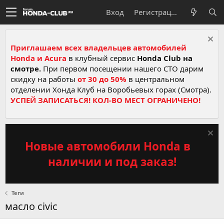
Вход
Регистрация
Приглашаем всех владельцев автомобилей
Honda и Acura
в клубный сервис
Honda Club на
смотре.
При первом посещении нашего СТО дарим
скидку на работы
от 30 до 50%
в центральном
отделении Хонда Клуб на Воробьевых горах (Смотра).
УСПЕЙ ЗАПИСАТЬСЯ! КОЛ-ВО МЕСТ ОГРАНИЧЕНО!
Новые автомобили Honda в
наличии и под заказ!
Теги
масло civic