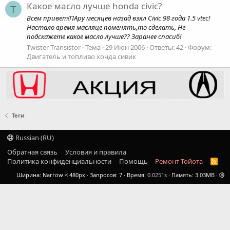
Какое масло лучше honda civic?
T
Всем привет!ПАру месяцев назад взял Civic 98 года 1.5 vtec!
Настало время масляце поменять,то сделать, Не
подскажете какое масло лучше?? Заранее спасиб!
Twister Transistor
Тема
29 Июн 2006
Ответы: 42
Форум:
Двигатель и топливо хонда сивик
Теги
Russian (RU)
Обратная связь
Условия и правила
Политика конфиденциальности
Помощь
Ремонт Тойота
R
S
Ширина
Запросов
7
Время
0.0251s
Память
3.03MB
S