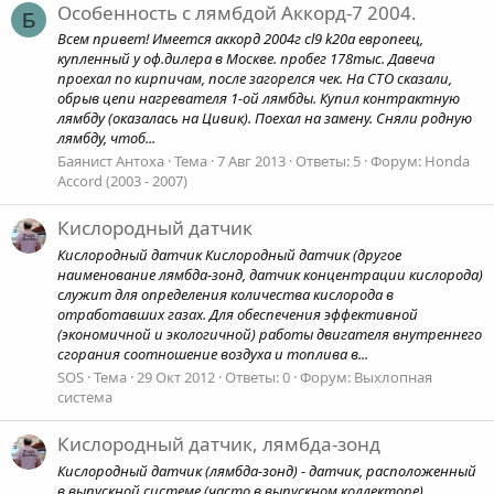
Особенность с лямбдой Аккорд-7 2004.
Б
Всем привет! Имеется аккорд 2004г cl9 k20a европеец,
купленный у оф.дилера в Москве. пробег 178тыс. Давеча
проехал по кирпичам, после загорелся чек. На СТО сказали,
обрыв цепи нагревателя 1-ой лямбды. Купил контрактную
лямбду (оказалась на Цивик). Поехал на замену. Сняли родную
лямбду, чтоб...
Баянист Антоха
Тема
7 Авг 2013
Ответы: 5
Форум:
Honda
Accord (2003 - 2007)
Кислородный датчик
Кислородный датчик Кислородный датчик (другое
наименование лямбда-зонд, датчик концентрации кислорода)
служит для определения количества кислорода в
отработавших газах. Для обеспечения эффективной
(экономичной и экологичной) работы двигателя внутреннего
сгорания соотношение воздуха и топлива в...
SOS
Тема
29 Окт 2012
Ответы: 0
Форум:
Выхлопная
система
Кислородный датчик, лямбда-зонд
Кислородный датчик (лямбда-зонд) - датчик, расположенный
в выпускной системе (часто в выпускном коллекторе),