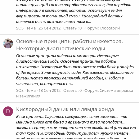
анализирующий состав отработанных газов, для передачи
информации в компьютер, который использует ее для
формирования топливной смеси. Кислородный датчик
является очень важным элементом в...
SOS
Тема
26 Сен 2012
Ответы: 0
Форум:
Глоссарий
Основные принципы работы инжектора.
Некоторые диагностические коды
Основные принципы работы инжектора. Некоторые
диагностические коды Основные принципы работы
инжектора. Некоторые диагностические коды Basic principles
of the injector. Some diagnostic codes Как известно, абсолютное
большинство японских автомобилей вообще, и Тойот в
частности, оснащаются не...
SOS
Тема
13 Сен 2012
Ответы: 0
Форум:
Система впрыска
и зажигания
Кислородный дачик или лямда хонда
D
Всем привет... Случилось следующее... стал замечать что
машина много ест бенза и временами тяга пропадает...
заехал в сервак, а мне говорят что мол лямда зонд (или как его
там) короче кислородный датчик умирает, нужно менять...
график на компе показали как есть и как должно быть... я