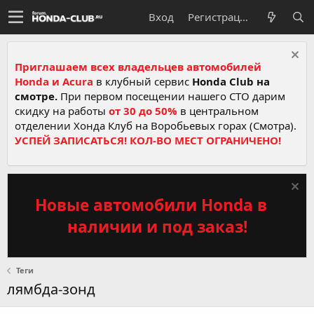
Вход
Регистрация
Приглашаем всех владельцев автомобилей
Honda и Acura
в клубный сервис
Honda Club на
смотре.
При первом посещении нашего СТО дарим
скидку на работы
от 30 до 50%
в центральном
отделении Хонда Клуб на Воробьевых горах (Смотра).
УСПЕЙ ЗАПИСАТЬСЯ! КОЛ-ВО МЕСТ ОГРАНИЧЕНО!
Новые автомобили Honda в
наличии и под заказ!
Теги
лямбда-зонд