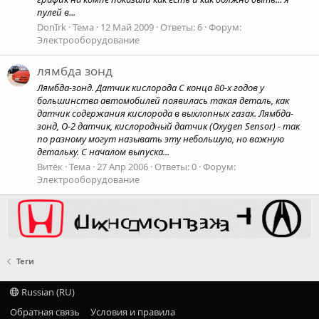
пулей в...
DonIrk
Тема
12 Май 2009
Ответы: 6
Форум:
Электрооборудование
лямбда зонд
Лямбда-зонд. Датчик кислорода С конца 80-х годов у
большинства автомобилей появилась такая деталь, как
датчик содержания кислорода в выхлопных газах. Лямбда-
зонд, О-2 датчик, кислородный датчик (Oxygen Sensor) - так
по разному могут называть эту небольшую, но важную
детальку. С началом выпуска...
Витёк
Тема
27 Апр 2006
Ответы: 0
Форум:
Электрооборудование
Теги
Russian (RU)
Обратная связь
Условия и правила