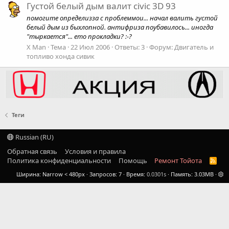
Густой белый дым валит civiс 3D 93
помогите определизза с проблеммои... начал валить густой
белый дым из быхлопной. антифриза поубавилось... иногда
"тыркается"... ето прокладки? :-?
X Man
Тема
22 Июл 2006
Ответы: 3
Форум:
Двигатель и
топливо хонда сивик
Теги
Russian (RU)
Обратная связь
Условия и правила
Политика конфиденциальности
Помощь
Ремонт Тойота
R
S
Ширина
Запросов
7
Время
0.0301s
Память
3.03MB
S