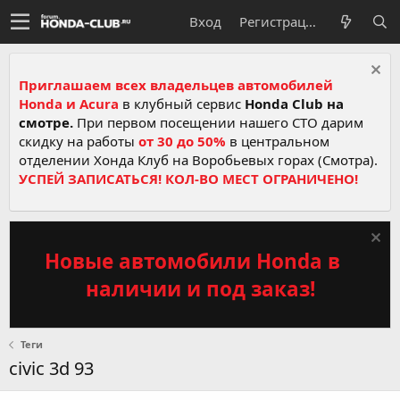
Вход
Регистрация
Приглашаем всех владельцев автомобилей
Honda и Acura
в клубный сервис
Honda Club на
смотре.
При первом посещении нашего СТО дарим
скидку на работы
от 30 до 50%
в центральном
отделении Хонда Клуб на Воробьевых горах (Смотра).
УСПЕЙ ЗАПИСАТЬСЯ! КОЛ-ВО МЕСТ ОГРАНИЧЕНО!
Новые автомобили Honda в
наличии и под заказ!
Теги
civiс 3d 93