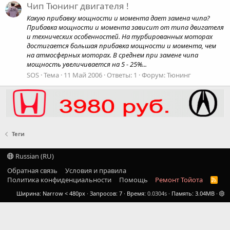
Чип Тюнинг двигателя !
Какую прибавку мощности и момента дает замена чипа?
Прибавка мощности и момента зависит от типа двигателя
и технических особенностей. На турбированных моторах
достигается большая прибавка мощности и момента, чем
на атмосферных моторах. В среднем при замене чипа
мощность увеличивается на 5 - 25%...
SOS
Тема
11 Май 2006
Ответы: 1
Форум:
Тюнинг
Теги
Russian (RU)
Обратная связь
Условия и правила
Политика конфиденциальности
Помощь
Ремонт Тойота
R
S
Ширина
Запросов
7
Время
0.0304s
Память
3.04MB
S