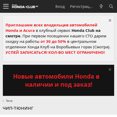
Вход
Регистрация
Приглашаем всех владельцев автомобилей
Honda и Acura
в клубный сервис
Honda Club на
смотре.
При первом посещении нашего СТО дарим
скидку на работы
от 30 до 50%
в центральном
отделении Хонда Клуб на Воробьевых горах (Смотра).
УСПЕЙ ЗАПИСАТЬСЯ! КОЛ-ВО МЕСТ ОГРАНИЧЕНО!
Новые автомобили Honda в
наличии и под заказ!
Теги
чип-тюнинг