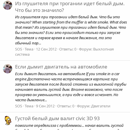
Из глушителя при трогании идет белый дым.
Что бы это значило?
Из глушителя при трогании идет белый дым. Что бы это
значило? When starting from the muffler is white smoke. What does
that mean? Из глушителя при трогании идет белый дым. Что
бы это значило? Если это пpоисходит только пpи запуске
двигателя и пеpвое вpемя в начале движения, то это
обычный паp...
SOS
Тема
12 Сен 2012
Ответы: 0
Форум:
Выхлопная
система
Если дымит двигатель на автомобиле
Если дымит двигатель на автомобиле If you smoke in a car
engine Достаточно часто встречающаяся картина: при
запуске двигателя после долгой стоянки из выхлопной трубы
начинает валить густой дым. Вполне возможно, что после
прогрева он уменьшится, а при езде и вовсе исчезнет. Но
часто дымление...
SOS
Тема
9 Сен 2012
Ответы: 0
Форум:
Двигатели
Густой белый дым валит civiс 3D 93
помогите определизза с проблеммои... начал валить густой