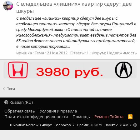
С владельцев «лишних» квартир сдерут две
шкуры
С владельцев «лишних» квартир сдерут две шкуры С
владельцев «лишних» квартир сдерут две шкуры Принятый в
среду Мосгордумой закон «О патентной системе
налогообложения» предусматривает введение патентов для
65 видов деятельности индивидуальных предпринимателей,
в числе которых торговля...
иришка
Тема
2 Ноя 2012
Ответы: 1
Форум:
Недвижимость
Теги
Russian (RU)
Обратная связь
Условия и правила
Политика конфиденциальности
Помощь
Ремонт Тойота
R
S
Ширина
Запросов
7
Время
0.0287s
Память
3.04MB
S