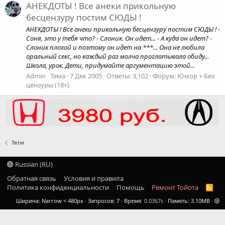
АНЕКДОТЫ ! Все анеки прикольную
бесцензуру постим СЮДЫ !
АНЕКДОТЫ ! Все анеки прикольную бесцензуру постим СЮДЫ ! -
Соня, это у тебя что? - Слоник. Он идет... - А куда он идет? -
Слоник плохой и поэтому он идет на ***... Она не любила
оральный секс, но каждый раз молча проглатывала обиду...
Школа, урок. Дети, придумайте аргументацию этой...
Admin
Тема
7 Дек 2005
Ответы: 3,102
Форум:
Юмор + Без
цензуры (18+)
Теги
Russian (RU)
Обратная связь
Условия и правила
Политика конфиденциальности
Помощь
Ремонт Тойота
R
S
Ширина
Запросов
7
Время
0.0367s
Память
3.10MB
S