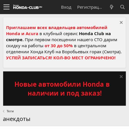
Вход
Регистрация
Приглашаем всех владельцев автомобилей
Honda и Acura
в клубный сервис
Honda Club на
смотре.
При первом посещении нашего СТО дарим
скидку на работы
от 30 до 50%
в центральном
отделении Хонда Клуб на Воробьевых горах (Смотра).
УСПЕЙ ЗАПИСАТЬСЯ! КОЛ-ВО МЕСТ ОГРАНИЧЕНО!
Новые автомобили Honda в
наличии и под заказ!
Теги
анекдоты