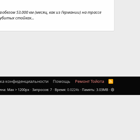
бегом 53.000 км (месяц, как из Германии) на трассе
убитых стойках...
ка конфиденциальности
Помощь
Ремонт Тойота
R
S
ина
Запросов
7
Время
0.0224s
Память
3.03MB
S