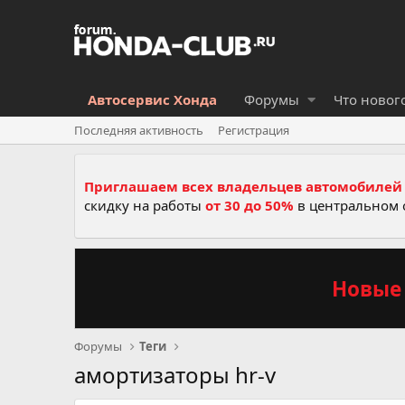
Автосервис Хонда
Форумы
Что новог
Последняя активность
Регистрация
Приглашаем всех владельцев автомобилей 
скидку на работы
от 30 до 50%
в центральном 
Новые 
Форумы
Теги
амортизаторы hr-v