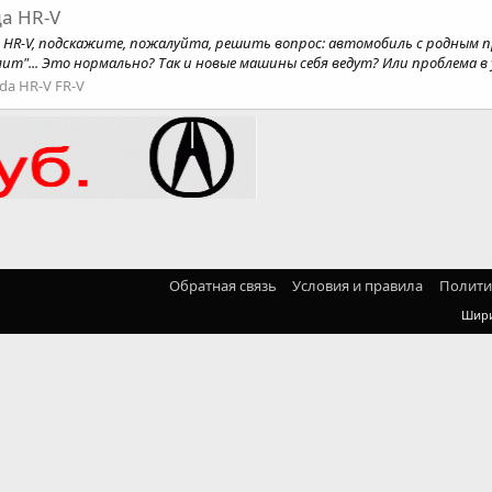
а HR-V
HR-V, подскажите, пожалуйта, решить вопрос: автомобиль с родным про
злит"... Это нормально? Так и новые машины себя ведут? Или проблема в 
da HR-V FR-V
Обратная связь
Условия и правила
Полити
Шир