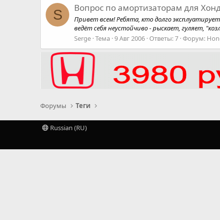
Вопрос по амортизаторам для Хонд
S
Привет всем! Ребята, кто долго эксплуатирует 
ведёт себя неустойчиво - рыскает, гуляет, "ко
Serge
Тема
9 Авг 2006
Ответы: 7
Форум:
Hon
Форумы
Теги
Russian (RU)