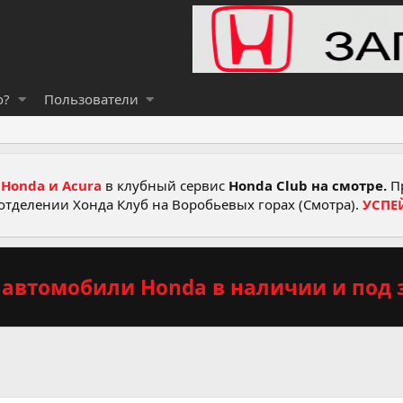
о?
Пользователи
Honda и Acura
в клубный сервис
Honda Club на смотре.
Пр
отделении Хонда Клуб на Воробьевых горах (Смотра).
УСПЕ
автомобили Honda в наличии и под з