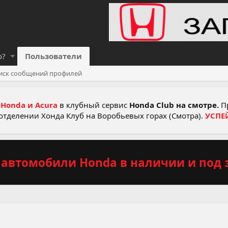
о?
Пользователи
иск сообщений профилей
Honda и Acura
в клубный сервис
Honda Club на смотре.
Пр
отделении Хонда Клуб на Воробьевых горах (Смотра).
УСПЕ
автомобили Honda в наличии и под з