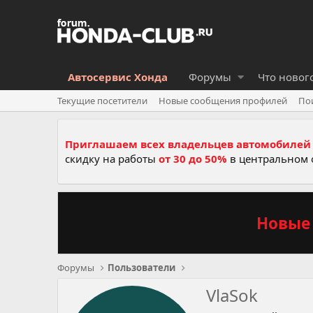
Автосервис Хонда
Форумы
Что новог
Текущие посетители
Новые сообщения профилей
По
Приглашаем всех владельцев автомобилей 
скидку на работы
от 30 до 50%
в центральном 
Новые 
Форумы
Пользователи
VlaSok