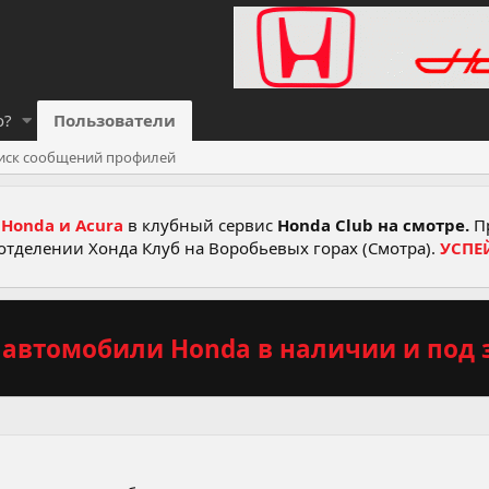
о?
Пользователи
иск сообщений профилей
Honda и Acura
в клубный сервис
Honda Club на смотре.
Пр
отделении Хонда Клуб на Воробьевых горах (Смотра).
УСПЕ
автомобили Honda в наличии и под з