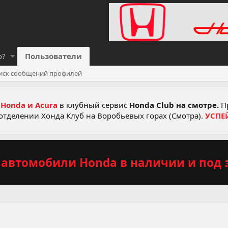
о?
Пользователи
иск сообщений профилей
Honda и Acura
в клубный сервис
Honda Club на смотре.
Пр
отделении Хонда Клуб на Воробьевых горах (Смотра).
УСПЕ
автомобили Honda в наличии и под з