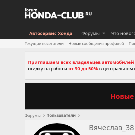
Автосервис Хонда
Форумы
Что новог
Текущие посетители
Новые сообщения профилей
По
Приглашаем всех владельцев автомобилей 
скидку на работы
от 30 до 50%
в центральном 
Новые 
Форумы
Пользователи
Вячеслав_38