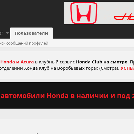
о?
Пользователи
иск сообщений профилей
Honda и Acura
в клубный сервис
Honda Club на смотре.
Пр
отделении Хонда Клуб на Воробьевых горах (Смотра).
УСПЕ
автомобили Honda в наличии и под з