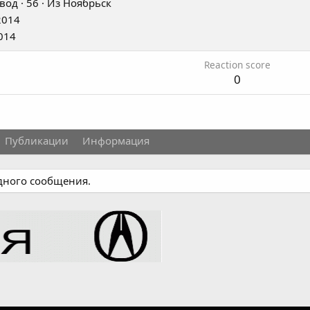
вод
·
56
·
Из
Ноябрьск
2014
014
Reaction score
0
Публикации
Информация
одного сообщения.