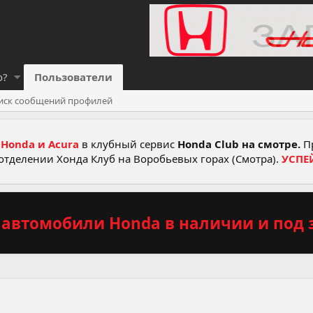
о?
Пользователи
иск сообщений профилей
Honda и Acura
в клубный сервис
Honda Club на смотре.
Пр
отделении Хонда Клуб на Воробьевых горах (Смотра).
УСПЕ
автомобили Honda в наличии и под з