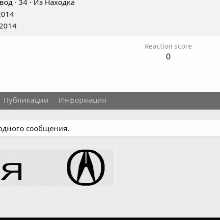
вод
·
34
·
Из
Находка
2014
 2014
Reaction score
0
Публикации
Информация
 одного сообщения.