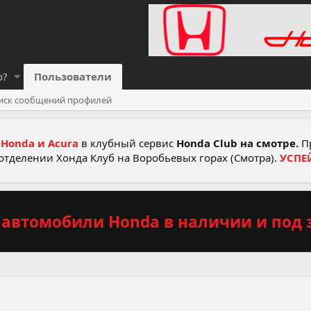
о?
Пользователи
иск сообщений профилей
Honda и Acura
в клубный сервис
Honda Club на смотре.
Пр
отделении Хонда Клуб на Воробьевых горах (Смотра).
УСПЕ
автомобили Honda в наличии и под з