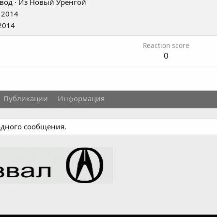
вод
·
Из
Новый Уренгой
 2014
2014
Reaction score
0
Публикации
Информация
 одного сообщения.