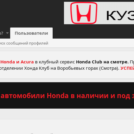
о?
Пользователи
иск сообщений профилей
Honda и Acura
в клубный сервис
Honda Club на смотре.
Пр
отделении Хонда Клуб на Воробьевых горах (Смотра).
УСПЕ
автомобили Honda в наличии и под з