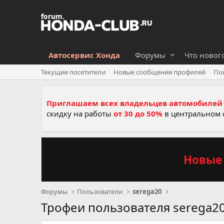
Автосервис Хонда
Форумы
Что новог
Текущие посетители
Новые сообщения профилей
По
Приглашаем всех владельцев автомобилей 
скидку на работы
от 30 до 50%
в центральном 
Новые 
Форумы
Пользователи
serega20
Трофеи пользователя serega2