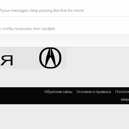
f your messages. Keep posting like that for more!
 чтобы получить этот трофей.
Обратная связь
Условия и правила
Полити
Шир