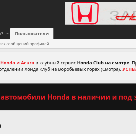
о?
Пользователи
иск сообщений профилей
Honda и Acura
в клубный сервис
Honda Club на смотре.
Пр
отделении Хонда Клуб на Воробьевых горах (Смотра).
УСПЕ
автомобили Honda в наличии и под з
0