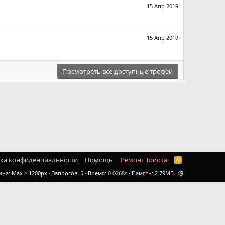
15 Апр 2019
15 Апр 2019
Посмотреть все доступные трофеи
ка конфиденциальности
Помощь
Ремонт Тойота
R
S
ина
Запросов
5
Время
0.0268s
Память
2.79MB
S