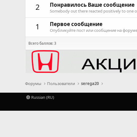
Понравилось Ваше сообщение
2
Somebody out there reacted positively to one o
Первое сообщение
1
Опубликуйте пост или сообщение на форуме,
Всего баллов: 3
Форумы
Пользователи
serega20
Russian (RU)