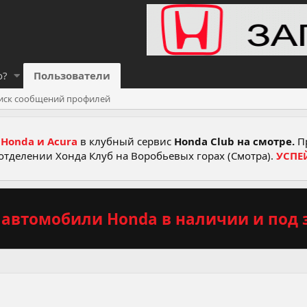
о?
Пользователи
иск сообщений профилей
Honda и Acura
в клубный сервис
Honda Club на смотре.
Пр
отделении Хонда Клуб на Воробьевых горах (Смотра).
УСПЕ
автомобили Honda в наличии и под з