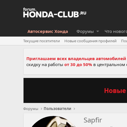
Автосервис Хонда
Форумы
Что новог
Текущие посетители
Новые сообщения профилей
По
Приглашаем всех владельцев автомобилей 
скидку на работы
от 30 до 50%
в центральном 
Новые 
Форумы
Пользователи
Sapfir