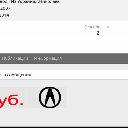
вод
·
Из
Украина,г.Николаев
 2007
2014
Reaction score
2
Публикации
Информация
ного сообщения.