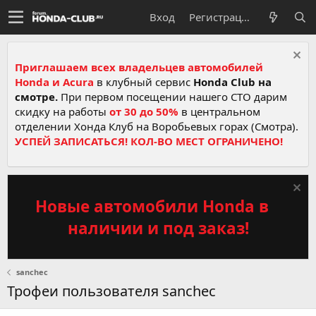
Вход
Регистрация
Приглашаем всех владельцев автомобилей
Honda и Acura
в клубный сервис
Honda Club на
смотре.
При первом посещении нашего СТО дарим
скидку на работы
от 30 до 50%
в центральном
отделении Хонда Клуб на Воробьевых горах (Смотра).
УСПЕЙ ЗАПИСАТЬСЯ! КОЛ-ВО МЕСТ ОГРАНИЧЕНО!
Новые автомобили Honda в
наличии и под заказ!
sanchec
Трофеи пользователя sanchec