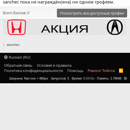
sanchec пока не награждён(ена) ни одним трофеем.
Всего баллов: 0
Посмотреть все доступные трофеи
sanchec
Russian (RU)
Обратная связь
Условия и правила
Политика конфиденциальности
Помощь
Ремонт Тойота
R
S
Ширина
Запросов
5
Время
0.0316s
Память
2.78MB
S