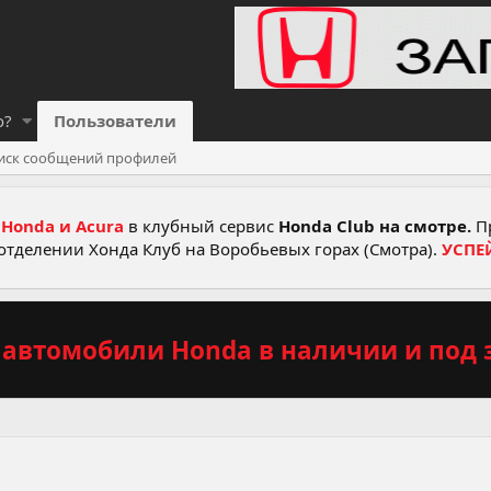
о?
Пользователи
иск сообщений профилей
Honda и Acura
в клубный сервис
Honda Club на смотре.
Пр
отделении Хонда Клуб на Воробьевых горах (Смотра).
УСПЕ
автомобили Honda в наличии и под з