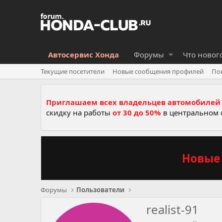
Автосервис Хонда
Форумы
Что новог
Текущие посетители
Новые сообщения профилей
По
Приглашаем всех владельцев автомобилей 
скидку на работы
от 30 до 50%
в центральном 
Новые 
Форумы
Пользователи
realist-91