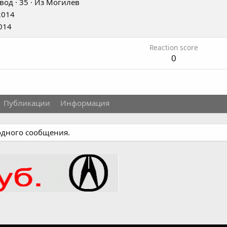
вод
·
35
·
Из
Могилев
2014
014
Reaction score
0
Публикации
Информация
 одного сообщения.