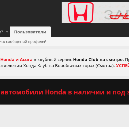
о?
Пользователи
иск сообщений профилей
Honda и Acura
в клубный сервис
Honda Club на смотре.
Пр
отделении Хонда Клуб на Воробьевых горах (Смотра).
УСПЕ
автомобили Honda в наличии и под з