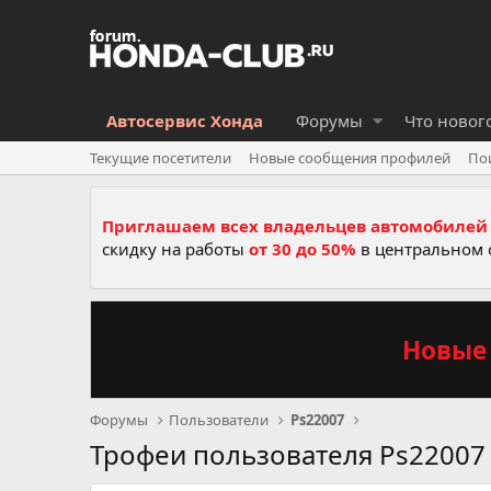
Автосервис Хонда
Форумы
Что новог
Текущие посетители
Новые сообщения профилей
По
Приглашаем всех владельцев автомобилей 
скидку на работы
от 30 до 50%
в центральном 
Новые 
Форумы
Пользователи
Ps22007
Трофеи пользователя Ps22007