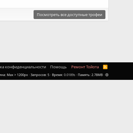
Посмотреть все доступные трофеи
ка конфиденциальности
Помощь
Ремонт Тойота
R
S
ина
Запросов
5
Время
0.0189s
Память
2.78MB
S