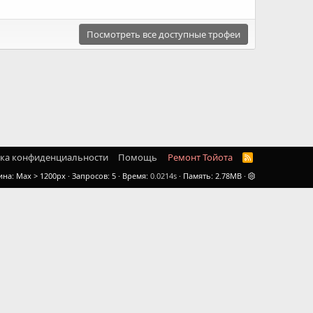
Посмотреть все доступные трофеи
ка конфиденциальности
Помощь
Ремонт Тойота
R
S
ина
Запросов
5
Время
0.0214s
Память
2.78MB
S