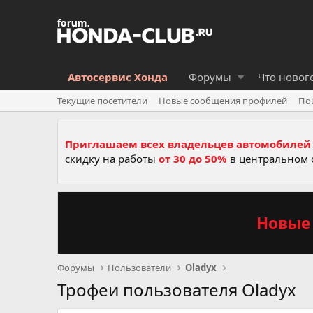
Автосервис Хонда
Форумы
Что новог
Текущие посетители
Новые сообщения профилей
По
Приглашаем всех владельцев автомобилей 
скидку на работы
от 30 до 50%
в центральном 
Новые 
Форумы
Пользователи
Oladyx
Трофеи пользователя Oladyx