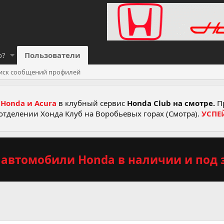
о?
Пользователи
иск сообщений профилей
Honda и Acura
в клубный сервис
Honda Club на смотре.
Пр
отделении Хонда Клуб на Воробьевых горах (Смотра).
УСПЕ
автомобили Honda в наличии и под з