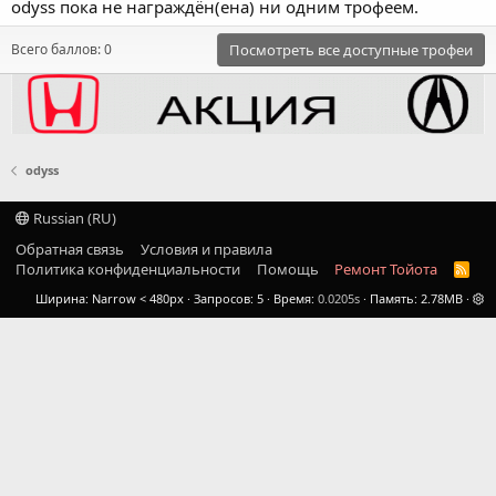
odyss пока не награждён(ена) ни одним трофеем.
Всего баллов: 0
Посмотреть все доступные трофеи
odyss
Russian (RU)
Обратная связь
Условия и правила
Политика конфиденциальности
Помощь
Ремонт Тойота
R
S
Ширина
Запросов
5
Время
0.0205s
Память
2.78MB
S