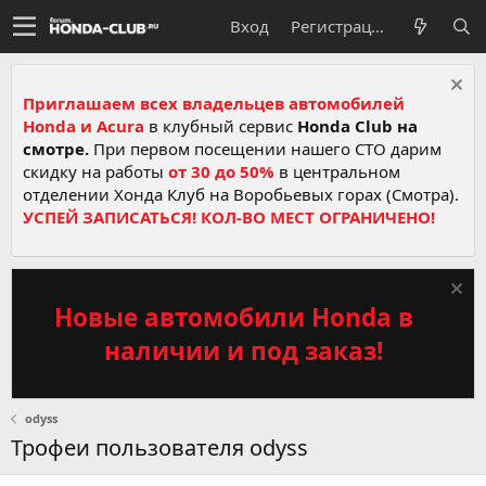
Вход
Регистрация
Приглашаем всех владельцев автомобилей
Honda и Acura
в клубный сервис
Honda Club на
смотре.
При первом посещении нашего СТО дарим
скидку на работы
от 30 до 50%
в центральном
отделении Хонда Клуб на Воробьевых горах (Смотра).
УСПЕЙ ЗАПИСАТЬСЯ! КОЛ-ВО МЕСТ ОГРАНИЧЕНО!
Новые автомобили Honda в
наличии и под заказ!
odyss
Трофеи пользователя odyss