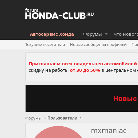
Автосервис Хонда
Форумы
Что новог
Текущие посетители
Новые сообщения профилей
По
Приглашаем всех владельцев автомобилей 
скидку на работы
от 30 до 50%
в центральном 
Новые 
Форумы
Пользователи
mxmaniac