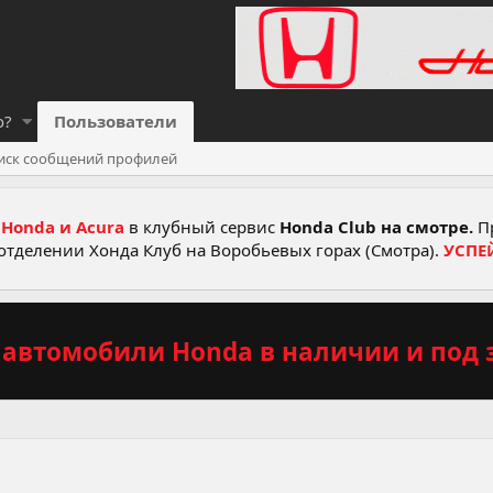
о?
Пользователи
иск сообщений профилей
Honda и Acura
в клубный сервис
Honda Club на смотре.
Пр
отделении Хонда Клуб на Воробьевых горах (Смотра).
УСПЕ
автомобили Honda в наличии и под з