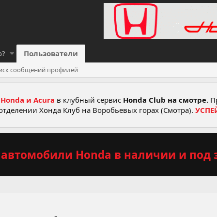
о?
Пользователи
иск сообщений профилей
Honda и Acura
в клубный сервис
Honda Club на смотре.
Пр
отделении Хонда Клуб на Воробьевых горах (Смотра).
УСПЕ
автомобили Honda в наличии и под з