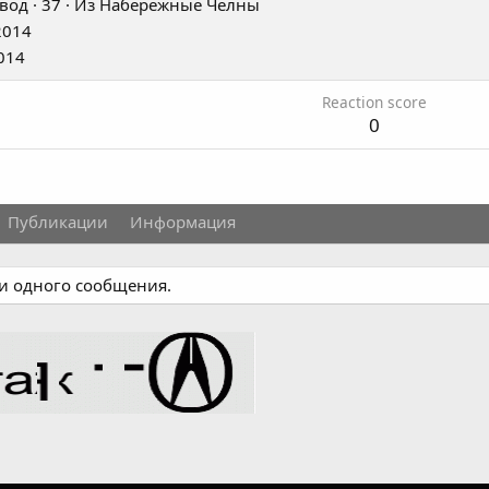
вод
·
37
·
Из
Набережные Челны
2014
014
Reaction score
0
Публикации
Информация
ни одного сообщения.