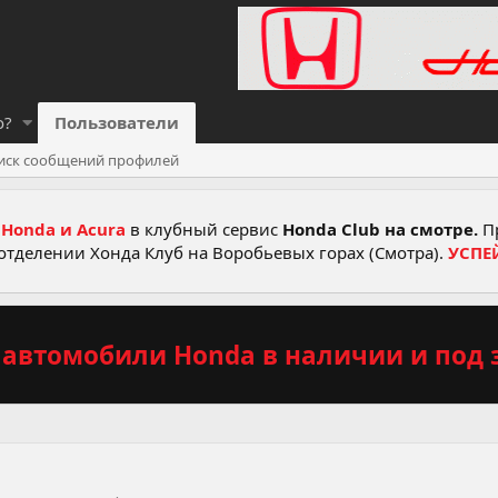
о?
Пользователи
иск сообщений профилей
Honda и Acura
в клубный сервис
Honda Club на смотре.
Пр
отделении Хонда Клуб на Воробьевых горах (Смотра).
УСПЕ
автомобили Honda в наличии и под з