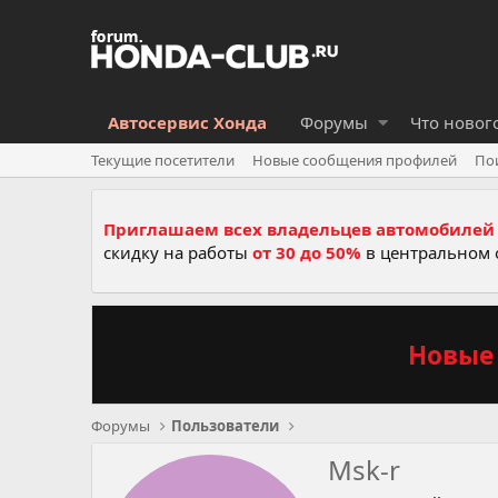
Автосервис Хонда
Форумы
Что новог
Текущие посетители
Новые сообщения профилей
По
Приглашаем всех владельцев автомобилей 
скидку на работы
от 30 до 50%
в центральном 
Новые 
Форумы
Пользователи
Msk-r