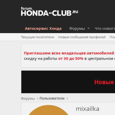
Автосервис Хонда
Форумы
Что новог
Текущие посетители
Новые сообщения профилей
По
Приглашаем всех владельцев автомобилей 
скидку на работы
от 30 до 50%
в центральном 
Новые 
Форумы
Пользователи
mixailka