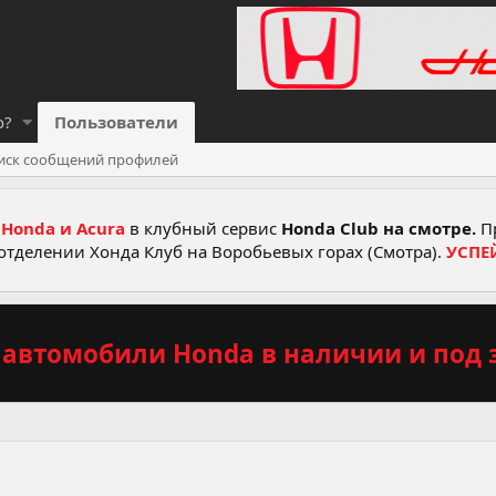
о?
Пользователи
иск сообщений профилей
Honda и Acura
в клубный сервис
Honda Club на смотре.
Пр
отделении Хонда Клуб на Воробьевых горах (Смотра).
УСПЕ
автомобили Honda в наличии и под з