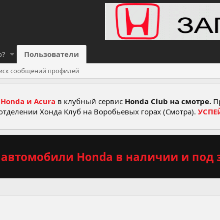
о?
Пользователи
иск сообщений профилей
Honda и Acura
в клубный сервис
Honda Club на смотре.
Пр
отделении Хонда Клуб на Воробьевых горах (Смотра).
УСПЕ
автомобили Honda в наличии и под з