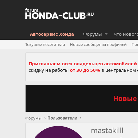
Автосервис Хонда
Форумы
Что новог
Текущие посетители
Новые сообщения профилей
По
Приглашаем всех владельцев автомобилей 
скидку на работы
от 30 до 50%
в центральном 
Новые 
Форумы
Пользователи
mastakilll