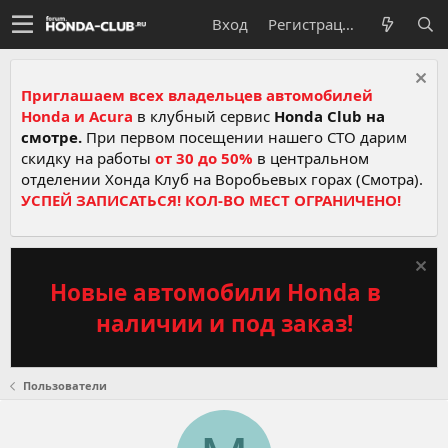
Вход
Регистрация
Приглашаем всех владельцев автомобилей
Honda и Acura
в клубный сервис
Honda Club на
смотре.
При первом посещении нашего СТО дарим
скидку на работы
от 30 до 50%
в центральном
отделении Хонда Клуб на Воробьевых горах (Смотра).
УСПЕЙ ЗАПИСАТЬСЯ! КОЛ-ВО МЕСТ ОГРАНИЧЕНО!
Новые автомобили Honda в
наличии и под заказ!
Пользователи