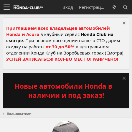
Вход
Регистрация
Приглашаем всех владельцев автомобилей
Honda и Acura
в клубный сервис
Honda Club на
смотре.
При первом посещении нашего СТО дарим
скидку на работы
от 30 до 50%
в центральном
отделении Хонда Клуб на Воробьевых горах (Смотра).
УСПЕЙ ЗАПИСАТЬСЯ! КОЛ-ВО МЕСТ ОГРАНИЧЕНО!
Новые автомобили Honda в
наличии и под заказ!
Пользователи