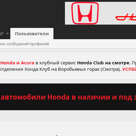
о?
Пользователи
иск сообщений профилей
Honda и Acura
в клубный сервис
Honda Club на смотре.
Пр
отделении Хонда Клуб на Воробьевых горах (Смотра).
УСПЕ
автомобили Honda в наличии и под з