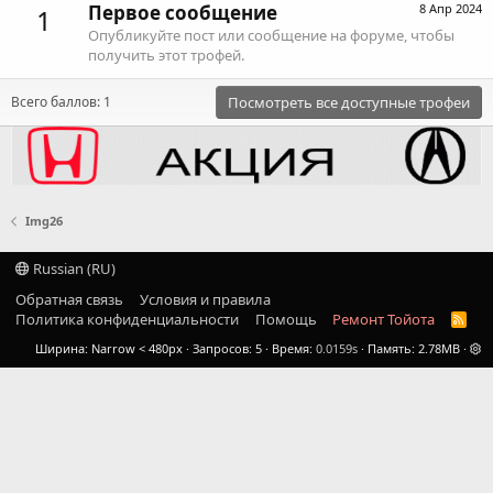
Первое сообщение
8 Апр 2024
1
Опубликуйте пост или сообщение на форуме, чтобы
получить этот трофей.
Всего баллов: 1
Посмотреть все доступные трофеи
Img26
Russian (RU)
Обратная связь
Условия и правила
Политика конфиденциальности
Помощь
Ремонт Тойота
R
S
Ширина
Запросов
5
Время
0.0159s
Память
2.78MB
S