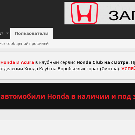
о?
Пользователи
иск сообщений профилей
Honda и Acura
в клубный сервис
Honda Club на смотре.
Пр
отделении Хонда Клуб на Воробьевых горах (Смотра).
УСПЕ
автомобили Honda в наличии и под з