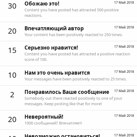
Обожаю это!
17 Май 2018
30
Content you have posted has attracted 500 positive
reactions.
Впечатляющий автор
17 Май 2018
20
Your content has been positively reacted to 250 times.
Серьезно нравится!
17 Май 2018
15
Content you have posted has attracted a positive reaction
score of 100.
Нам это очень нравится
17 Май 2018
10
Your messages have been positively reacted to 25 times.
Понравилось Ваше сообщение
17 Май 2018
2
Somebody out there reacted positively to one of your
messages. Keep posting like that for more!
Невероятный!
17 Май 2018
20
1000 сообщений? Впечатляет!
Невозможно остановиться!
17 Май 2018