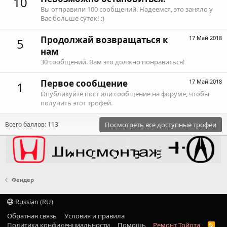
10
Вы отправили 100 сообщений. Надеемся, это заняло у
Вас больше суток! :)
Продолжай возвращаться к
17 Май 2018
5
нам
30 сообщений. Вам это должно понравиться!
Первое сообщение
17 Май 2018
1
Опубликуйте пост или сообщение на форуме, чтобы
получить этот трофей.
Всего баллов: 113
Посмотреть все доступные трофеи
Фендер
Russian (RU)
Обратная связь
Условия и правила
Политика конфиденциальности
Помощь
Ремонт Тойота
R