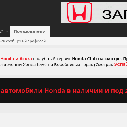
о?
Пользователи
иск сообщений профилей
Honda и Acura
в клубный сервис
Honda Club на смотре.
Пр
отделении Хонда Клуб на Воробьевых горах (Смотра).
УСПЕ
автомобили Honda в наличии и под з