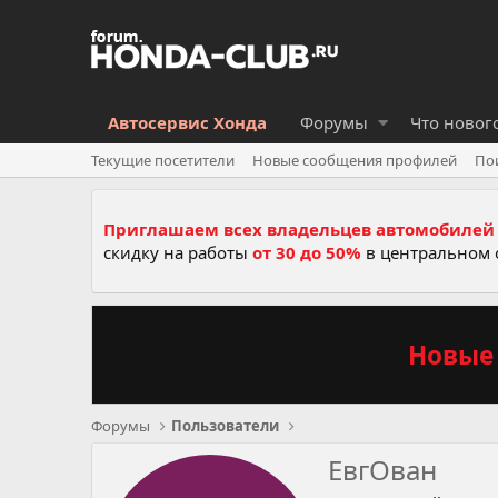
Автосервис Хонда
Форумы
Что новог
Текущие посетители
Новые сообщения профилей
По
Приглашаем всех владельцев автомобилей 
скидку на работы
от 30 до 50%
в центральном 
Новые 
Форумы
Пользователи
ЕвгОван