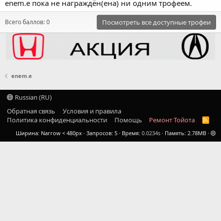
enem.e пока не награждён(ена) ни одним трофеем.
Всего баллов: 0
Посмотреть все доступные трофеи
enem.e
Russian (RU)
Обратная связь
Условия и правила
Политика конфиденциальности
Помощь
Ремонт Тойота
R
S
Ширина
Запросов
5
Время
0.0234s
Память
2.78MB
S