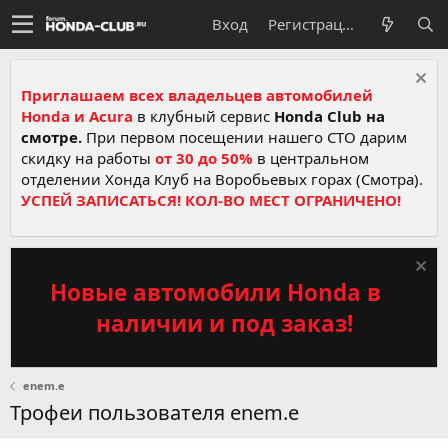
Вход
Регистрация
Приглашаем всех владельцев автомобилей
Honda и Acura
в клубный сервис
Honda Club на
смотре.
При первом посещении нашего СТО дарим
скидку на работы
от 30 до 50%
в центральном
отделении Хонда Клуб на Воробьевых горах (Смотра).
УСПЕЙ ЗАПИСАТЬСЯ! КОЛ-ВО МЕСТ ОГРАНИЧЕНО!
Новые автомобили Honda в
наличии и под заказ!
enem.e
Трофеи пользователя enem.e