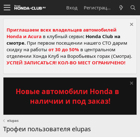
Вход
Регистрация
Приглашаем всех владельцев автомобилей
Honda и Acura
в клубный сервис
Honda Club на
смотре.
При первом посещении нашего СТО дарим
скидку на работы
от 30 до 50%
в центральном
отделении Хонда Клуб на Воробьевых горах (Смотра).
УСПЕЙ ЗАПИСАТЬСЯ! КОЛ-ВО МЕСТ ОГРАНИЧЕНО!
Новые автомобили Honda в
наличии и под заказ!
elupas
Трофеи пользователя elupas