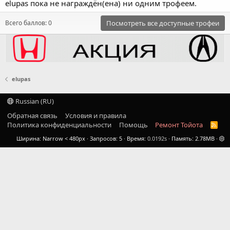
elupas пока не награждён(ена) ни одним трофеем.
Всего баллов: 0
Посмотреть все доступные трофеи
elupas
Russian (RU)
Обратная связь
Условия и правила
Политика конфиденциальности
Помощь
Ремонт Тойота
R
S
Ширина
Запросов
5
Время
0.0192s
Память
2.78MB
S