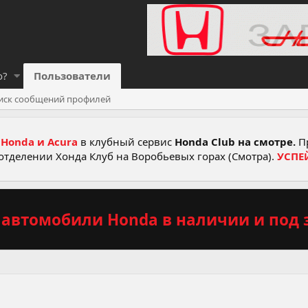
о?
Пользователи
иск сообщений профилей
Honda и Acura
в клубный сервис
Honda Club на смотре.
Пр
отделении Хонда Клуб на Воробьевых горах (Смотра).
УСПЕ
автомобили Honda в наличии и под з