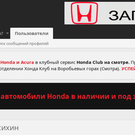
о?
Пользователи
иск сообщений профилей
Honda и Acura
в клубный сервис
Honda Club на смотре.
Пр
отделении Хонда Клуб на Воробьевых горах (Смотра).
УСПЕ
автомобили Honda в наличии и под з
сихин