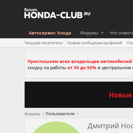
Автосервис Хонда
Форумы
Что новог
Текущие посетители
Новые сообщения профилей
По
Приглашаем всех владельцев автомобилей 
скидку на работы
от 30 до 50%
в центральном 
Новые 
Форумы
Пользователи
Дмитрий Но