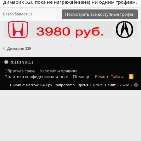
Димарик 320 пока не награждён(ена) ни одним трофеем.
Всего баллов: 0
Посмотреть все доступные трофеи
Димарик 320
Russian (RU)
Обратная связь
Условия и правила
Политика конфиденциальности
Помощь
Ремонт Тойота
R
S
Ширина
Запросов
5
Время
0.0282s
Память
2.78MB
S