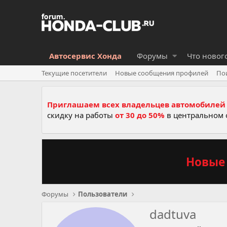
Автосервис Хонда
Форумы
Что новог
Текущие посетители
Новые сообщения профилей
По
Приглашаем всех владельцев автомобилей 
скидку на работы
от 30 до 50%
в центральном 
Новые 
Форумы
Пользователи
dadtuva