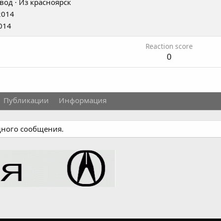
вод
·
Из
красноярск
2014
014
Reaction score
0
Публикации
Информация
дного сообщения.