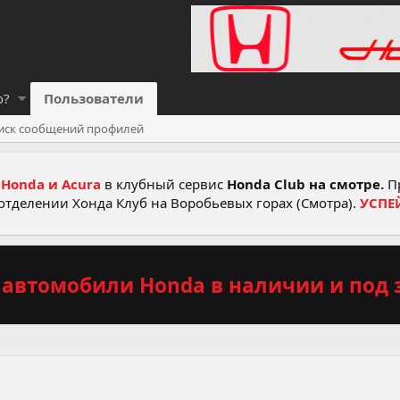
о?
Пользователи
иск сообщений профилей
Honda и Acura
в клубный сервис
Honda Club на смотре.
Пр
отделении Хонда Клуб на Воробьевых горах (Смотра).
УСПЕ
автомобили Honda в наличии и под з