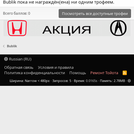
Bublik пока не награждён(ена) ни одним трофеем.
Всего баллов: 0
Посмотреть все доступные трофеи
Bublik
Russian (RU)
Обратная связь
Условия и правила
Политика конфиденциальности
Помощь
Ремонт Тойота
R
S
Ширина
Запросов
5
Время
0.0165s
Память
2.78MB
S