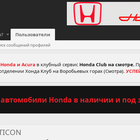
о?
Пользователи
иск сообщений профилей
Honda и Acura
в клубный сервис
Honda Club на смотре.
Пр
отделении Хонда Клуб на Воробьевых горах (Смотра).
УСПЕ
автомобили Honda в наличии и под з
TICON