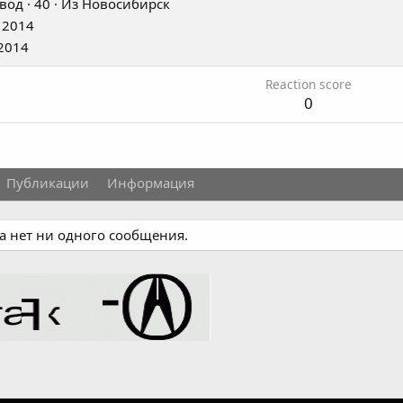
вод
·
40
·
Из
Новосибирск
 2014
2014
Reaction score
0
Публикации
Информация
а нет ни одного сообщения.