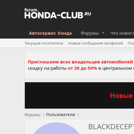
Автосервис Хонда
Форумы
Что новог
Текущие посетители
Новые сообщения профилей
По
Приглашаем всех владельцев автомобилей 
скидку на работы
от 30 до 50%
в центральном 
Новые 
Форумы
Пользователи
BLACKDECEP