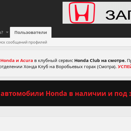
о?
Пользователи
иск сообщений профилей
Honda и Acura
в клубный сервис
Honda Club на смотре.
Пр
отделении Хонда Клуб на Воробьевых горах (Смотра).
УСПЕ
автомобили Honda в наличии и под з