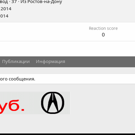
вод
·
37
·
Из
Ростов-на-Дону
 2014
2014
Reaction score
0
Публикации
Информация
ного сообщения.