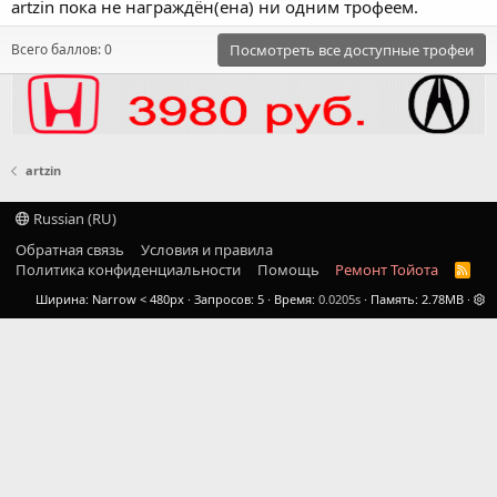
artzin пока не награждён(ена) ни одним трофеем.
Всего баллов: 0
Посмотреть все доступные трофеи
artzin
Russian (RU)
Обратная связь
Условия и правила
Политика конфиденциальности
Помощь
Ремонт Тойота
R
S
Ширина
Запросов
5
Время
0.0205s
Память
2.78MB
S