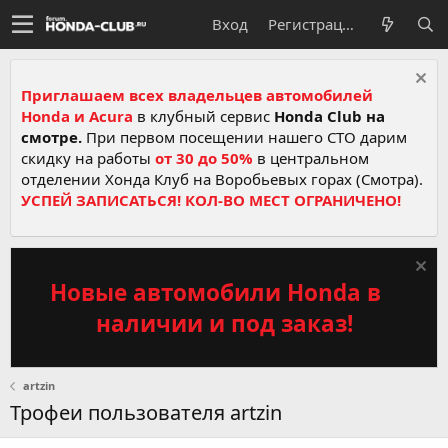
Вход
Регистрация
Приглашаем всех владельцев автомобилей
Honda и Acura
в клубный сервис
Honda Club на
смотре.
При первом посещении нашего СТО дарим
скидку на работы
от 30 до 50%
в центральном
отделении Хонда Клуб на Воробьевых горах (Смотра).
УСПЕЙ ЗАПИСАТЬСЯ! КОЛ-ВО МЕСТ ОГРАНИЧЕНО!
Новые автомобили Honda в
наличии и под заказ!
artzin
Трофеи пользователя artzin