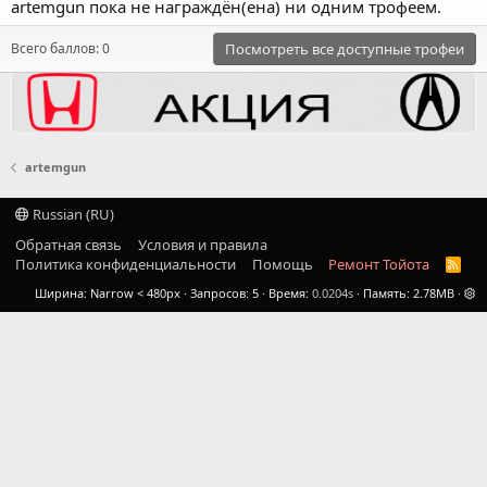
artemgun пока не награждён(ена) ни одним трофеем.
Всего баллов: 0
Посмотреть все доступные трофеи
artemgun
Russian (RU)
Обратная связь
Условия и правила
Политика конфиденциальности
Помощь
Ремонт Тойота
R
S
Ширина
Запросов
5
Время
0.0204s
Память
2.78MB
S