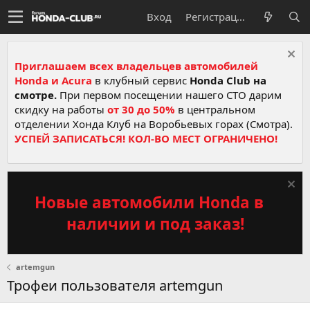
Вход
Регистрация
Приглашаем всех владельцев автомобилей
Honda и Acura
в клубный сервис
Honda Club на
смотре.
При первом посещении нашего СТО дарим
скидку на работы
от 30 до 50%
в центральном
отделении Хонда Клуб на Воробьевых горах (Смотра).
УСПЕЙ ЗАПИСАТЬСЯ! КОЛ-ВО МЕСТ ОГРАНИЧЕНО!
Новые автомобили Honda в
наличии и под заказ!
artemgun
Трофеи пользователя artemgun