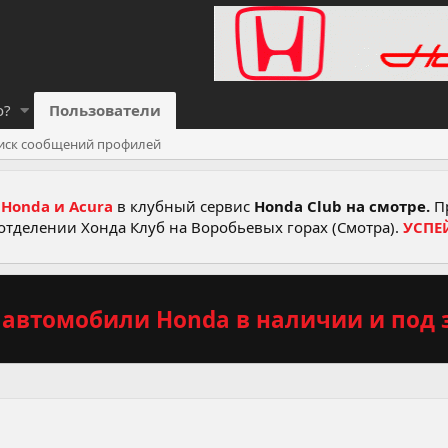
о?
Пользователи
иск сообщений профилей
Honda и Acura
в клубный сервис
Honda Club на смотре.
Пр
отделении Хонда Клуб на Воробьевых горах (Смотра).
УСПЕ
автомобили Honda в наличии и под з