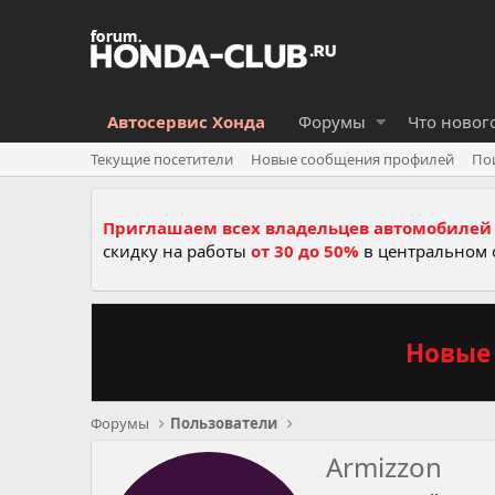
Автосервис Хонда
Форумы
Что новог
Текущие посетители
Новые сообщения профилей
По
Приглашаем всех владельцев автомобилей 
скидку на работы
от 30 до 50%
в центральном 
Новые 
Форумы
Пользователи
Armizzon