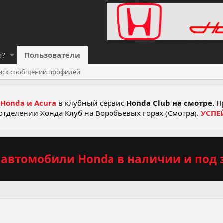
о?
Пользователи
иск сообщений профилей
Honda и Acura
в клубный сервис
Honda Club на смотре.
Пр
отделении Хонда Клуб на Воробьевых горах (Смотра).
УСПЕ
автомобили Honda в наличии и под з